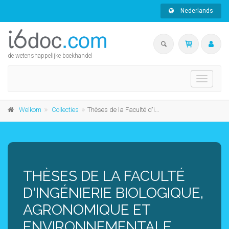
Nederlands
de wetenshappelijke boekhandel
Toggle
navigati
Welkom
Collecties
Thèses de la Faculté d'ingénierie biologique, agronomique et environnementale
THÈSES DE LA FACULTÉ
D'INGÉNIERIE BIOLOGIQUE,
AGRONOMIQUE ET
ENVIRONNEMENTALE