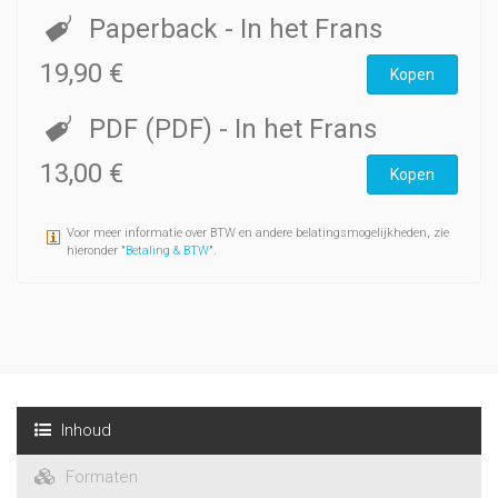
Paperback
- In het Frans
19,90 €
Kopen
PDF (PDF)
- In het Frans
13,00 €
Kopen
Voor meer informatie over BTW en andere belatingsmogelijkheden, zie
hieronder "
Betaling & BTW
".
Inhoud
Formaten