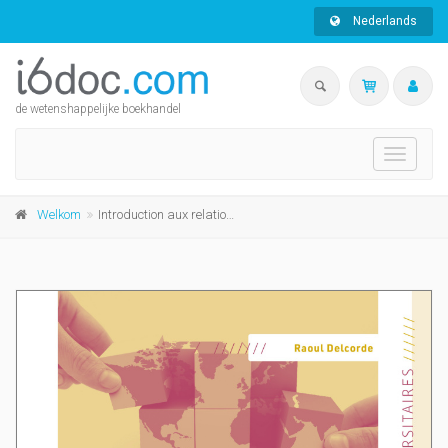
Nederlands
de wetenshappelijke boekhandel
Toggle
navigati
Welkom
Introduction aux relations internationales