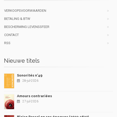
VERKOOPSVOORWAARDEN
BETALING & BTW
BESCHERMING LEVENSSFEER
CONTACT
RSS
Nieuwe titels
Sonorités n°49
28-jul-2026
Amours contrariées
27-jul-2026
Blaise Pascal en ses époques (2023-1623)