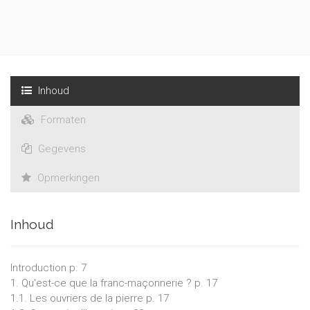
Inhoud
Formaten
Gegevens
Opmerkingen
Inhoud
Introduction p. 7
1. Qu'est-ce que la franc-maçonnerie ? p. 17
1.1. Les ouvriers de la pierre p. 17