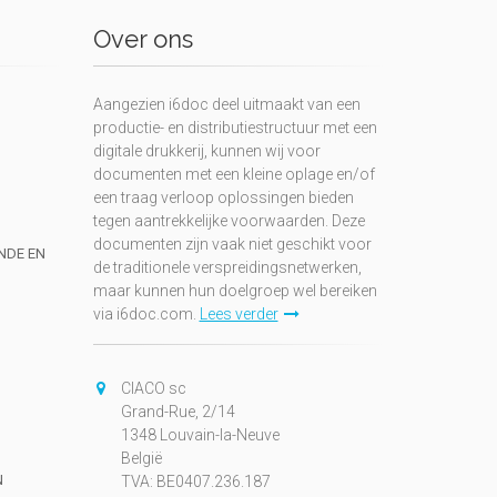
Over ons
Aangezien i6doc deel uitmaakt van een
productie- en distributiestructuur met een
digitale drukkerij, kunnen wij voor
documenten met een kleine oplage en/of
een traag verloop oplossingen bieden
tegen aantrekkelijke voorwaarden. Deze
documenten zijn vaak niet geschikt voor
UNDE EN
de traditionele verspreidingsnetwerken,
maar kunnen hun doelgroep wel bereiken
via i6doc.com.
Lees verder
CIACO sc
Grand-Rue, 2/14
1348 Louvain-la-Neuve
België
N
TVA: BE0407.236.187