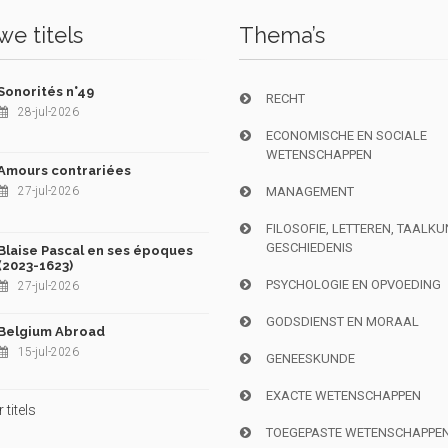
e titels
Thema’s
Sonorités n°49
RECHT
28-jul-2026
ECONOMISCHE EN SOCIALE
WETENSCHAPPEN
Amours contrariées
27-jul-2026
MANAGEMENT
FILOSOFIE, LETTEREN, TAALK
GESCHIEDENIS
Blaise Pascal en ses époques
(2023-1623)
PSYCHOLOGIE EN OPVOEDING
27-jul-2026
GODSDIENST EN MORAAL
Belgium Abroad
15-jul-2026
GENEESKUNDE
EXACTE WETENSCHAPPEN
titels
TOEGEPASTE WETENSCHAPPE