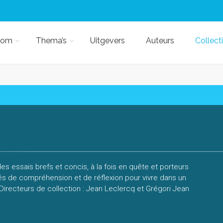
kom
Thema’s
Uitgevers
Auteurs
Collect
es essais brefs et concis, à la fois en quête et porteurs
és de compréhension et de réflexion pour vivre dans un
irecteurs de collection : Jean Leclercq et Grégori Jean