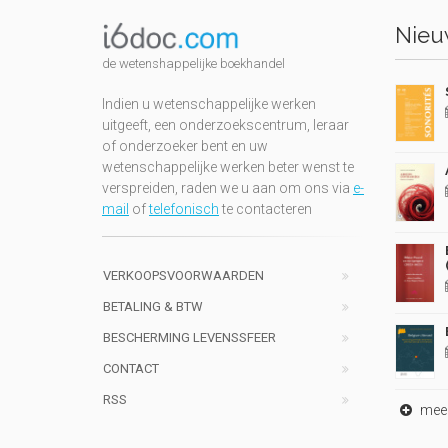
Nieuw
de wetenshappelijke boekhandel
Indien u wetenschappelijke werken
uitgeeft, een onderzoekscentrum, leraar
of onderzoeker bent en uw
wetenschappelijke werken beter wenst te
verspreiden, raden we u aan om ons via
e-
mail
of
telefonisch
te contacteren
VERKOOPSVOORWAARDEN
BETALING & BTW
BESCHERMING LEVENSSFEER
CONTACT
RSS
meer 