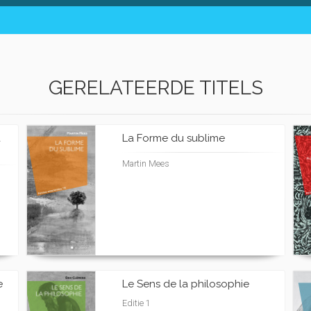
GERELATEERDE TITELS
à
La Forme du sublime
Martin Mees
e
Le Sens de la philosophie
Editie 1