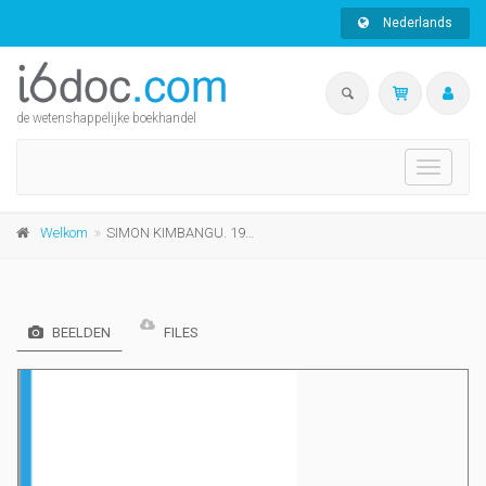
Nederlands
de wetenshappelijke boekhandel
Toggle
navigati
Welkom
SIMON KIMBANGU. 1921: de la prédication à la déportation
BEELDEN
FILES