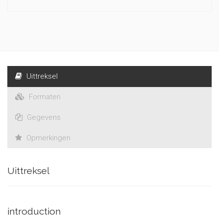
Uittreksel
Formaten
Gegevens
Opmerkingen
Uittreksel
introduction