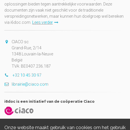
oplossingen bieden tegen aantrekkelijke voorwaarden. Deze
documenten zijn vaak niet geschikt voor de traditionele
verspreidingsnetwerken, maar kunnen hun doelgroep wel bereiken
via i6doc.com.
Lees verder
CIACO sc
Grand-Rue, 2/14
1348 Louvain-la-Neuve
België
TVA: BE0407.236.187
+32 10 45 30 97
librairie@ciaco.com
i6doc is een initiatief van de coöperatie Ciaco
Onze website maakt gebruik van cookies om het gebruik