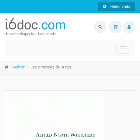
Nederlands
de wetenshappelijke boekhandel
Toggle
navigati
Welkom
Les principes de la connaissance naturelle