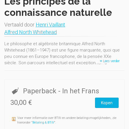
Les principes de la
connaissance naturelle
Vertaald door
Henri Vaillant
Alfred North Whitehead
Le philosophe et algébriste britannique Alfred North
Whitehead (1861–1947) est une figure marquante, quoi que
peu connue en Europe francophone, de la pensée XXe
Lees verder
siècle. Son parcours intellectuel est exceptionnel : à
Cambridge (1880–1910), il enseigne les mathématiques
appliquées et publie un monumental traité d’algèbre (A
Treatise on Universal Algebra, with Applications, 1898) avant
de se lancer, avec son ancien élève Bertrand Russell (1872–
Paperback
- In het Frans
1970), dans le projet des Principia Mathematica (1910, 1912,
1913) ; il poursuit son enseignement à Londres (1910–1924)
30,00 €
Kopen
tout en se concentrant à présent sur les implications
épistémologiques de la relativité einsteinienne ; enfin, à
Voor meer informatie over BTW en andere belatingsmogelijkheden, zie
Harvard (1924–1947), il enseigne la philosophie et conçoit le
hieronder "
Betaling & BTW
".
projet d’une nouvelle synthèse métaphysique qui culmine