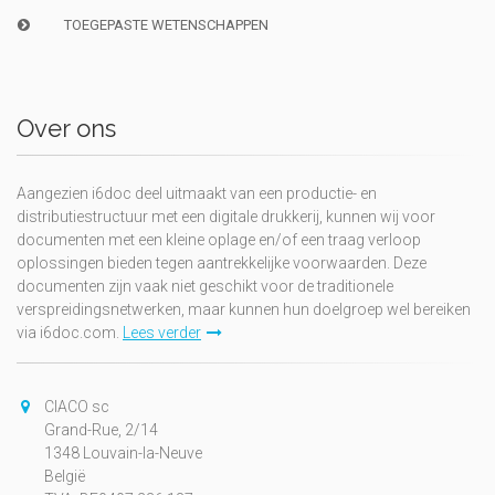
TOEGEPASTE WETENSCHAPPEN
Over ons
Aangezien i6doc deel uitmaakt van een productie- en
distributiestructuur met een digitale drukkerij, kunnen wij voor
documenten met een kleine oplage en/of een traag verloop
oplossingen bieden tegen aantrekkelijke voorwaarden. Deze
documenten zijn vaak niet geschikt voor de traditionele
verspreidingsnetwerken, maar kunnen hun doelgroep wel bereiken
via i6doc.com.
Lees verder
CIACO sc
Grand-Rue, 2/14
1348 Louvain-la-Neuve
België