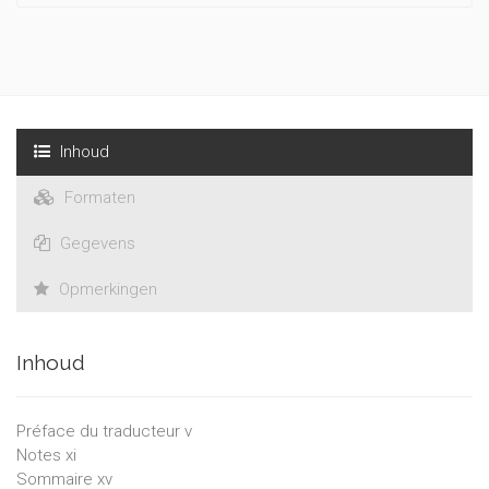
avec la publication de Process and Reality (1929).
Inhoud
Formaten
Gegevens
Opmerkingen
Inhoud
Préface du traducteur v
Notes xi
Sommaire xv