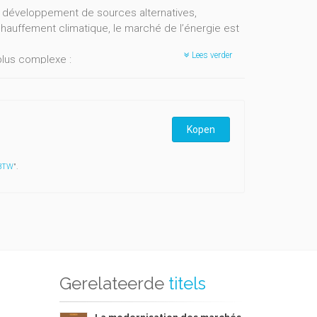
le développement de sources alternatives,
échauffement climatique, le marché de l’énergie est
Lees verder
plus complexe :
Kopen
ère d’énergie ?
 BTW
".
raisonnée avec la croissance économique et la
age traite tous les aspects de ce nouveau marché en
els du secteur que les consommateurs, qu’ils soient
erte.
Gerelateerde
titels