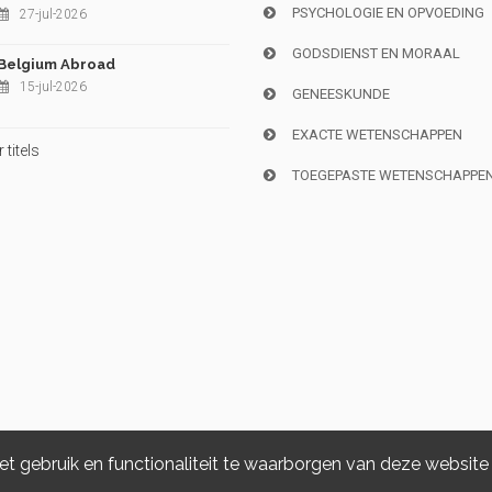
PSYCHOLOGIE EN OPVOEDING
27-jul-2026
GODSDIENST EN MORAAL
Belgium Abroad
15-jul-2026
GENEESKUNDE
EXACTE WETENSCHAPPEN
titels
TOEGEPASTE WETENSCHAPPE
 gebruik en functionaliteit te waarborgen van deze website
Copyright © 2026, i6doc. Powered by
GiantChair
. All Rights Reserved