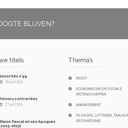
OOGTE BLIJVEN?
e titels
Thema’s
Sonorités n°49
RECHT
28-jul-2026
ECONOMISCHE EN SOCIALE
WETENSCHAPPEN
Amours contrariées
27-jul-2026
MANAGEMENT
FILOSOFIE, LETTEREN, TAALK
GESCHIEDENIS
Blaise Pascal en ses époques
(2023-1623)