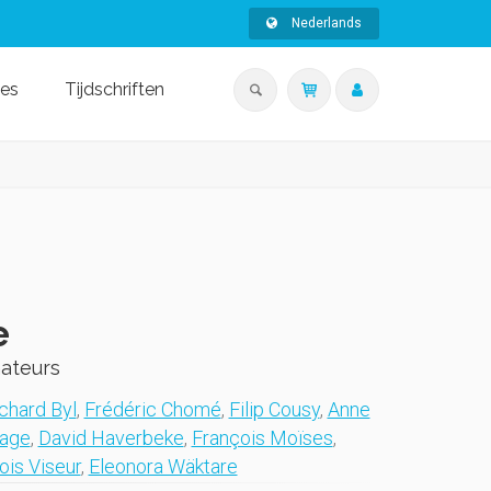
Nederlands
ies
Tijdschriften
e
mateurs
chard Byl
,
Frédéric Chomé
,
Filip Cousy
,
Anne
Hage
,
David Haverbeke
,
François Moïses
,
ois Viseur
,
Eleonora Wäktare