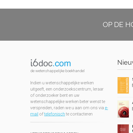
OP DE H
Nieuw
de wetenshappelijke boekhandel
Indien u wetenschappelijke werken
uitgeeft, een onderzoekscentrum, leraar
of onderzoeker bent en uw
wetenschappelijke werken beter wenst te
verspreiden, raden we u aan om ons via
e-
mail
of
telefonisch
te contacteren