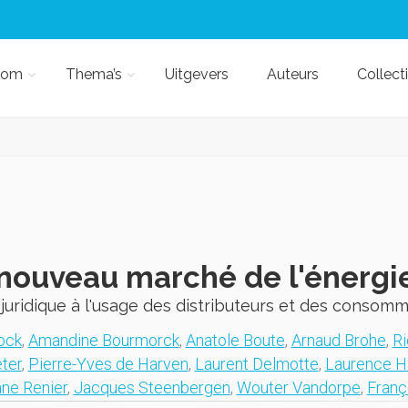
kom
Thema’s
Uitgevers
Auteurs
Collect
nouveau marché de l'énergi
juridique à l'usage des distributeurs et des consom
ock
,
Amandine Bourmorck
,
Anatole Boute
,
Arnaud Brohe
,
Ri
ter
,
Pierre-Yves de Harven
,
Laurent Delmotte
,
Laurence 
ne Renier
,
Jacques Steenbergen
,
Wouter Vandorpe
,
Franç