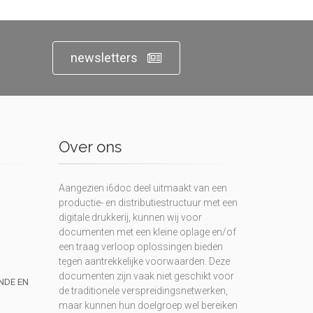
newsletters
Over ons
Aangezien i6doc deel uitmaakt van een
productie- en distributiestructuur met een
digitale drukkerij, kunnen wij voor
documenten met een kleine oplage en/of
een traag verloop oplossingen bieden
tegen aantrekkelijke voorwaarden. Deze
documenten zijn vaak niet geschikt voor
UNDE EN
de traditionele verspreidingsnetwerken,
maar kunnen hun doelgroep wel bereiken