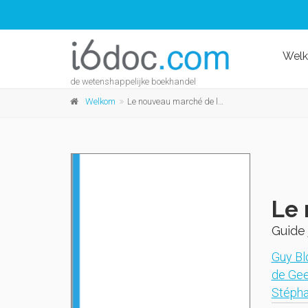
Wel
de wetenshappelijke boekhandel
Welkom
Le nouveau marché de l'énergie
Le 
Guide 
Guy Bl
de Gee
Stépha