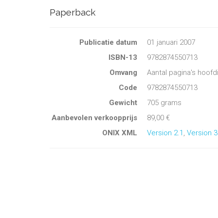
Paperback
Publicatie datum
01 januari 2007
ISBN-13
9782874550713
Omvang
Aantal pagina's hoofd
Code
9782874550713
Gewicht
705 grams
Aanbevolen verkoopprijs
89,00 €
ONIX XML
Version 2.1
,
Version 3