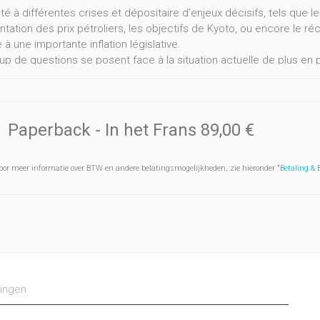
té à différentes crises et dépositaire d’enjeux décisifs, tels que 
ntation des prix pétroliers, les objectifs de Kyoto, ou encore le r
 à une importante inflation législative.
p de questions se posent face à la situation actuelle de plus en 
i consiste la libéralisation ?
 sont les bénéfices attendus au niveau belge et européen ?
nt le système de distribution et de fourniture est-il organisé ?
nt sont réparties les compétences en la matière ?
Paperback
- In het Frans
89,00 €
sont les différents contrats utilisés par les professionnels en mati
des droits et obligations des fournisseurs et des consommateurs ?
oor meer informatie over BTW en andere belatingsmogelijkheden, zie hieronder "
Betaling &
nt concilier le respect de l’environnement et une consommation 
é d’approvisionnement ?
sont les pouvoirs des autorités de contrôle et de régulation ?
ers d’une analyse complète et à la pointe de l’actualité, cet ouvr
expansion.
e unique qui intéressera aussi bien les juristes et les professionn
iel, résidentiel, service public ou encore consommateur d’énergie v
ingen