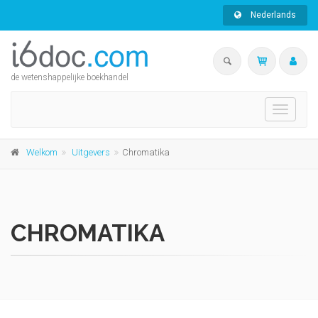
Nederlands
de wetenshappelijke boekhandel
Toggle
navigati
Welkom
Uitgevers
Chromatika
CHROMATIKA