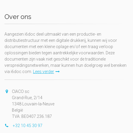
Over ons
Aangezien i6doc deel uitmaakt van een productie- en
distributiestructuur met een digitale drukkerij, kunnen wij voor
documenten met een kleine oplage en/of een traag verloop
oplossingen bieden tegen aantrekkelijke voorwaarden. Deze
documenten zijn vaak niet geschikt voor de traditionele
verspreidingsnetwerken, maar kunnen hun doelgroep wel bereiken
via i6doc.com.
Lees verder
CIACO sc
Grand-Rue, 2/14
1348 Louvain-la-Neuve
België
TVA: BE0407.236.187
+32 10 45 30 97