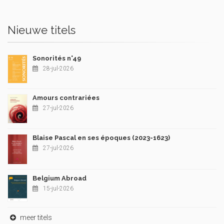
Nieuwe titels
Sonorités n°49
28-jul-2026
Amours contrariées
27-jul-2026
Blaise Pascal en ses époques (2023-1623)
27-jul-2026
Belgium Abroad
15-jul-2026
meer titels