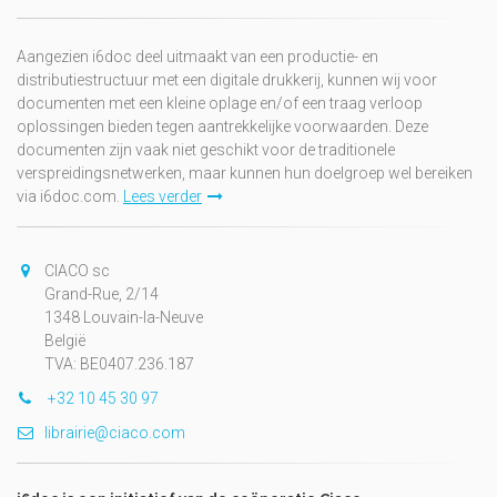
Aangezien i6doc deel uitmaakt van een productie- en
distributiestructuur met een digitale drukkerij, kunnen wij voor
documenten met een kleine oplage en/of een traag verloop
oplossingen bieden tegen aantrekkelijke voorwaarden. Deze
documenten zijn vaak niet geschikt voor de traditionele
verspreidingsnetwerken, maar kunnen hun doelgroep wel bereiken
via i6doc.com.
Lees verder
CIACO sc
Grand-Rue, 2/14
1348 Louvain-la-Neuve
België
TVA: BE0407.236.187
+32 10 45 30 97
librairie@ciaco.com