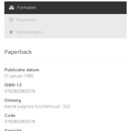
Formaten
Gegevens
Opmerkingen
Paperback
Publicatie datum
01 januari 1985
ISBN-13
9782802800378
Omvang
Aantal pagina's hoofdinhoud : 262
Code
9782802800378
Gewicht