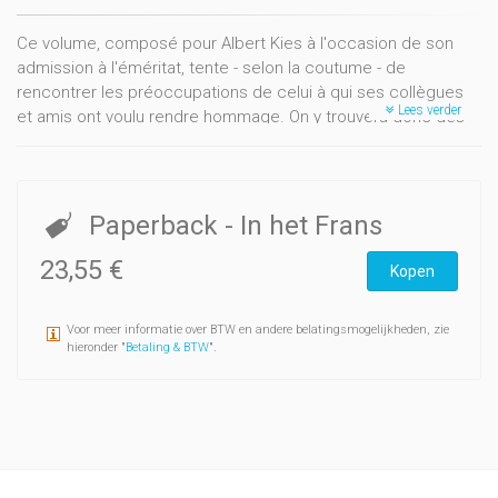
Ce volume, composé pour Albert Kies à l'occasion de son
admission à l'éméritat, tente - selon la coutume - de
rencontrer les préoccupations de celui à qui ses collègues
Lees verder
et amis ont voulu rendre hommage. On y trouvera donc des
contributions d'histoire littéraire, de littérature comparée et
de critique, et particulièrement deux ensembles d'études sur
les écrivains auxquels Albert Kies consacre le meilleur de lui-
même : Baudelaire et Nodier. Le bibliophile n'a pas non plus
Paperback
- In het Frans
été oublié.
23,55 €
Kopen
Voor meer informatie over BTW en andere belatingsmogelijkheden, zie
hieronder "
Betaling & BTW
".