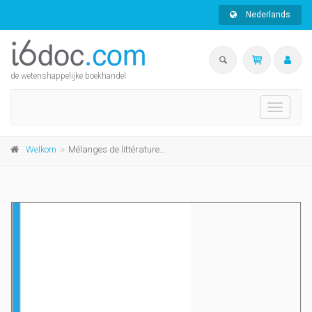
Nederlands
de wetenshappelijke boekhandel
Toggle
navigati
Welkom
Mélanges de littérature en hommage à Albert Kies