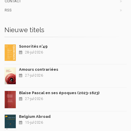
CONTACT
RSS
Nieuwe titels
Sonorités n°49
28-jul-2026
Amours contrariées
27-jul-2026
Blaise Pascal en ses époques (2023-1623)
27-jul-2026
Belgium Abroad
15-jul-2026