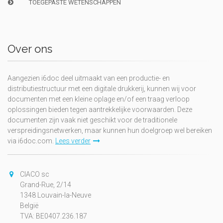
TOEGEPASTE WETENSCHAPPEN
Over ons
Aangezien i6doc deel uitmaakt van een productie- en
distributiestructuur met een digitale drukkerij, kunnen wij voor
documenten met een kleine oplage en/of een traag verloop
oplossingen bieden tegen aantrekkelijke voorwaarden. Deze
documenten zijn vaak niet geschikt voor de traditionele
verspreidingsnetwerken, maar kunnen hun doelgroep wel bereiken
via i6doc.com.
Lees verder
CIACO sc
Grand-Rue, 2/14
1348 Louvain-la-Neuve
België
TVA: BE0407.236.187