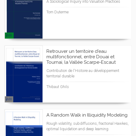
A Sociological Inquiry into Valuation Practices
Tom Duterme
Retrouver un territoire d'eau
multifonctionnel, entre Douai et
Tournai, la Vallée Scarpe-Escaut
Contribution de l'Histoire au développement
territorial durable
Thibaut Ghils
A Random Walk in Illiquidity Modeling
Rough volatility, subdiffusions, fractional Hawkes,
optimal liquidation and deep learning