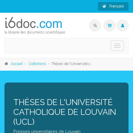
Français
la librairie des documents scientifiques
Toggle
navigati
Accueil
Collections
Thèses de l'Université catholique de Louvain (UCL)
THÈSES DE L'UNIVERSITÉ
CATHOLIQUE DE LOUVAIN
(UCL)
Presses universitaires de Louvain