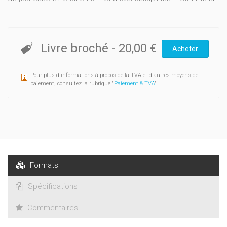
rhétorique – qui ne font pas partie du cursus traditionnel du
romaniste mais auxquels les professeurs de français sont
régulièrement confrontés. Il propose aussi, en ouverture, une
réflexion sur l'interprétation de texte. Enfin, la section FLE
Livre broché
-
20,00 €
Acheter
accueille le récit d’une expérience poétique en classe.
Pour plus d'informations à propos de la TVA et d'autres moyens de
paiement, consultez la rubrique "
Paiement & TVA
".
Formats
Spécifications
Commentaires