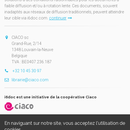
faible diffusion et/ou à rotation lente. Ces documents, souvent
inadaptés aux réseaux de diffusion traditionnels, peuvent atteindre
leur cible via i6doc.com.
continuer
CIACO sc
Grand-Rue, 2/14
1348 Louvain-la-Neuve
Belgique
TVA : BE0407.236.187
+32 10 45 30 97
librairie@ciaco.com
i6doc est une initiative de la coopérative Ciaco
En naviguant sur notre site, vous acceptez l'utilisation de
cookies.