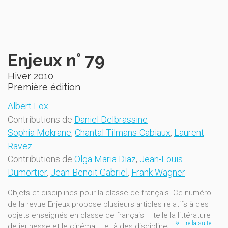
Enjeux n° 79
Hiver 2010
Première édition
Albert Fox
Contributions de
Daniel Delbrassine
Sophia Mokrane
,
Chantal Tilmans-Cabiaux
,
Laurent
Ravez
Contributions de
Olga Maria Diaz
,
Jean-Louis
Dumortier
,
Jean-Benoit Gabriel
,
Frank Wagner
Objets et disciplines pour la classe de français. Ce numéro
de la revue Enjeux propose plusieurs articles relatifs à des
objets enseignés en classe de français – telle la littérature
Lire la suite
de jeunesse et le cinéma – et à des disciplines – comme la