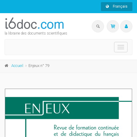
Français
la librairie des documents scientifiques
Toggle
navigati
Accueil
Enjeux n° 79