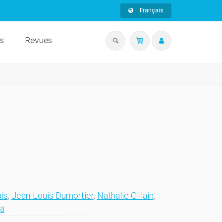
Français
s
Revues
is
,
Jean-Louis Dumortier
,
Nathalie Gillain
,
a