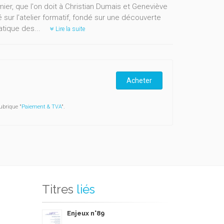
mier, que l'on doit à Christian Dumais et Geneviève
sur l’atelier formatif, fondé sur une découverte
atique des...
Lire la suite
Acheter
ubrique "
Paiement & TVA
".
Titres
liés
Enjeux n°89