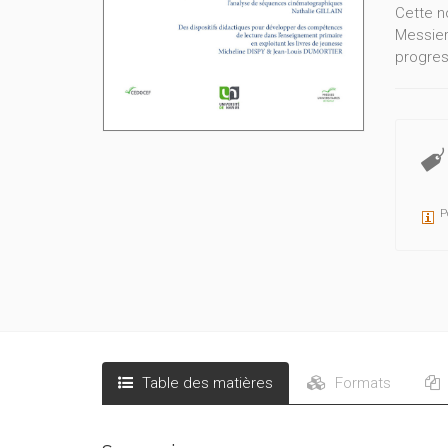
Cette n
Messier
progress
P
Table des matières
Formats