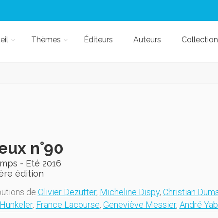
eil
Thèmes
Éditeurs
Auteurs
Collection
eux n°90
emps - Eté 2016
ère édition
butions de
Olivier Dezutter
,
Micheline Dispy
,
Christian Duma
Hunkeler
,
France Lacourse
,
Geneviève Messier
,
André Yab