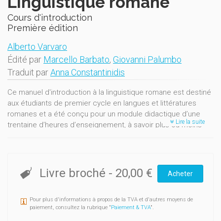
Linguistique romane
Cours d'introduction
Première édition
Alberto Varvaro
Édité par
Marcello Barbato
,
Giovanni Palumbo
Traduit par
Anna Constantinidis
Ce manuel d'introduction à la linguistique romane est destiné
aux étudiants de premier cycle en langues et littératures
romanes et a été conçu pour un module didactique d’une
Lire la suite
trentaine d’heures d’enseignement, à savoir plus ou moins
quatre crédits. L’auteur s’est efforcé d’expliquer la matière
de la manière la plus simple possible à l’intention d’étudiants
n’ayant aucune connaissance préalable du sujet et n’ayant
pas nécessairement étudié le latin auparavant. Le choix et
Livre broché
-
20,00 €
Acheter
l’ordre des thèmes traités ont été dictés par la volonté de
fournir aux étudiants un aperçu à la fois synthétique et
Pour plus d'informations à propos de la TVA et d'autres moyens de
systématique des problèmes posés par l’étude des langues
paiement, consultez la rubrique "
Paiement & TVA
".
romanes – européennes et extra-européennes, dans leurs