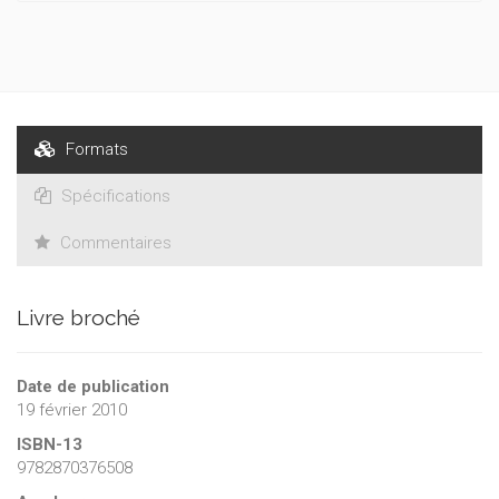
variétés aussi bien médiévales que modernes – en rapport
avec les différentes méthodologies développées par la
linguistique générale moderne.
Formats
Spécifications
Commentaires
Livre broché
Date de publication
19 février 2010
ISBN-13
9782870376508