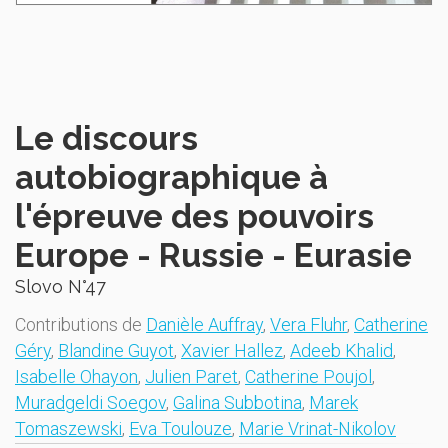
Le discours
autobiographique à
l'épreuve des pouvoirs
Europe - Russie - Eurasie
Slovo N°47
Contributions de
Danièle Auffray
,
Vera Fluhr
,
Catherine
Géry
,
Blandine Guyot
,
Xavier Hallez
,
Adeeb Khalid
,
Isabelle Ohayon
,
Julien Paret
,
Catherine Poujol
,
Muradgeldi Soegov
,
Galina Subbotina
,
Marek
Tomaszewski
,
Eva Toulouze
,
Marie Vrinat-Nikolov