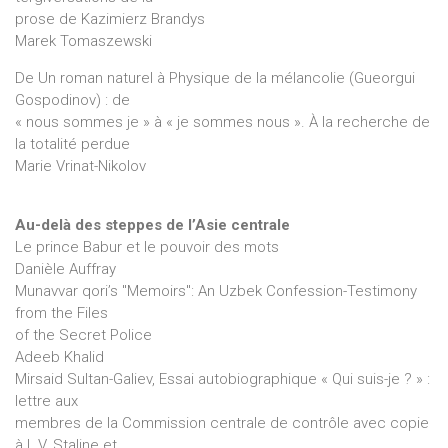
prose de Kazimierz Brandys
Marek Tomaszewski
De Un roman naturel à Physique de la mélancolie (Gueorgui
Gospodinov) : de
« nous sommes je » à « je sommes nous ». À la recherche de
la totalité perdue
Marie Vrinat-Nikolov
Au-delà des steppes de l’Asie centrale
Le prince Babur et le pouvoir des mots
Danièle Auffray
Munavvar qori’s "Memoirs": An Uzbek Confession-Testimony
from the Files
of the Secret Police
Adeeb Khalid
Mirsaid Sultan-Galiev, Essai autobiographique « Qui suis-je ? » :
lettre aux
membres de la Commission centrale de contrôle avec copie
à I. V. Staline et