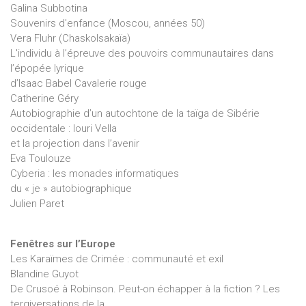
Galina Subbotina
Souvenirs d'enfance (Moscou, années 50)
Vera Fluhr (Chaskolsakaïa)
L'individu à l’épreuve des pouvoirs communautaires dans
l’épopée lyrique
d’Isaac Babel Cavalerie rouge
Catherine Géry
Autobiographie d’un autochtone de la taïga de Sibérie
occidentale : Iouri Vella
et la projection dans l’avenir
Eva Toulouze
Cyberia : les monades informatiques
du « je » autobiographique
Julien Paret
Fenêtres sur l’Europe
Les Karaïmes de Crimée : communauté et exil
Blandine Guyot
De Crusoé à Robinson. Peut-on échapper à la fiction ? Les
tergiversations de la