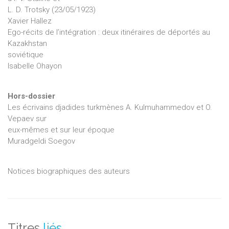
L. D. Trotsky (23/05/1923)
Xavier Hallez
Ego-récits de l’intégration : deux itinéraires de déportés au
Kazakhstan
soviétique
Isabelle Ohayon
Hors-dossier
Les écrivains djadides turkmènes A. Kulmuhammedov et O.
Vepaev sur
eux-mêmes et sur leur époque
Muradgeldi Soegov
Notices biographiques des auteurs
Titres
liés