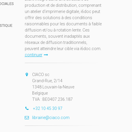
OCIALES
production et de distribution, comprenant
un atelier d'imprimerie digitale, i6doc peut
offrir des solutions à des conditions
raisonnables pour les documents à faible
ISTIQUE
diffusion et/ou à rotation lente. Ces
documents, souvent inadaptés aux
réseaux de diffusion traditionnels,
peuvent atteindre leur cible via i6doc.com.
continuer
CIACO sc
Grand-Rue, 2/14
1348 Louvain-la-Neuve
Belgique
TVA : BE0407.236.187
+32 10 45 30 97
librairie@ciaco.com