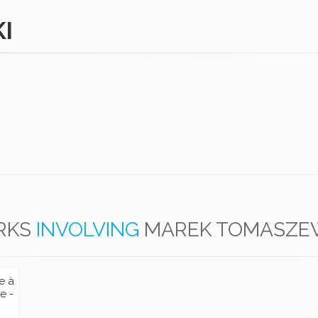
I
RKS
INVOLVING
MAREK TOMASZE
e à
e -