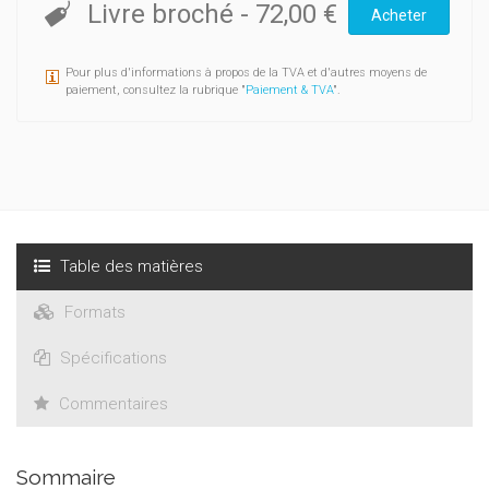
Livre broché
-
72,00 €
Acheter
Pour plus d'informations à propos de la TVA et d'autres moyens de
paiement, consultez la rubrique "
Paiement & TVA
".
Table des matières
Formats
Spécifications
Commentaires
Sommaire