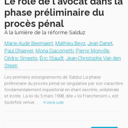
Le rôle de l'avocat dans la
phase préliminaire du
procès pénal
À la lumière de la réforme Salduz
Marie-Aude Beernaert
,
Mathieu Beys
,
Jean Danet
,
Paul Dhaeyer
,
Mona Giacometti
,
Pierre Monville
,
Cédric Smeets
,
Éric Staudt
,
Jean-Christophe Van den
Steen
Les premiers enseignements de Salduz La phase
préliminaire du procès pénal se singularise par son caractère
fondamentalement inquisitorial en étant secrète, unilatérale
et écrite. La loi du 5 mars 1998, dite « loi Franchimont », est
toutefois venue...
Lire la suite