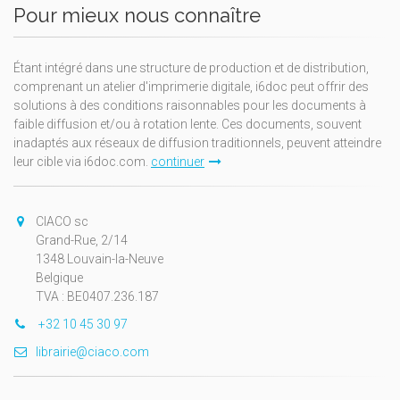
Pour mieux nous connaître
Étant intégré dans une structure de production et de distribution,
comprenant un atelier d'imprimerie digitale, i6doc peut offrir des
solutions à des conditions raisonnables pour les documents à
faible diffusion et/ou à rotation lente. Ces documents, souvent
inadaptés aux réseaux de diffusion traditionnels, peuvent atteindre
leur cible via i6doc.com.
continuer
CIACO sc
Grand-Rue, 2/14
1348 Louvain-la-Neuve
Belgique
TVA : BE0407.236.187
+32 10 45 30 97
librairie@ciaco.com