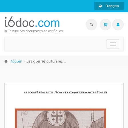
Français
la librairie des documents scientifiques
Toggle
navigati
Accueil
Les guerres culturelles du XIXe siècle