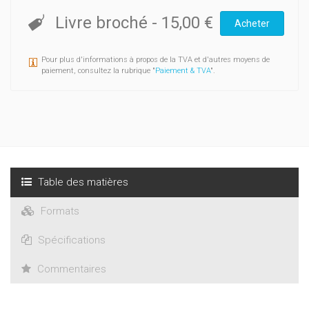
Livre broché
-
15,00 €
Acheter
Pour plus d'informations à propos de la TVA et d'autres moyens de
paiement, consultez la rubrique "
Paiement & TVA
".
Table des matières
Formats
Spécifications
Commentaires