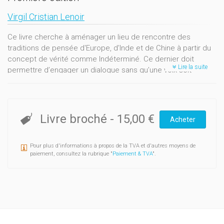
Virgil Cristian Lenoir
Ce livre cherche à aménager un lieu de rencontre des
traditions de pensée d'Europe, d’Inde et de Chine à partir du
concept de vérité comme Indéterminé. Ce dernier doit
Lire la suite
permettre d’engager un dialogue sans qu’une voix soit
ramenée ou subordonnée à l’autre, et sans qu’un continent
soit figé en essence immuable. Par ailleurs, il s’agit d’éviter
l’enfermement confortable sur un domaine étroitement défini
qui guette le spécialiste.
Livre broché
-
15,00 €
Acheter
Pour plus d'informations à propos de la TVA et d'autres moyens de
paiement, consultez la rubrique "
Paiement & TVA
".