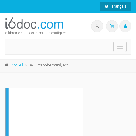
Français
la librairie des documents scientifiques
Toggle
navigati
Accueil
De l' Interdéterminé, entre Orient et Occident