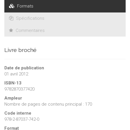
Formats
Spécifications
Commentaires
Livre broché
Date de publication
01 avril 2012
ISBN-13
9782870377420
Ampleur
Nombre de pages de contenu principal : 170
Code interne
978-2-87037-742-0
Format