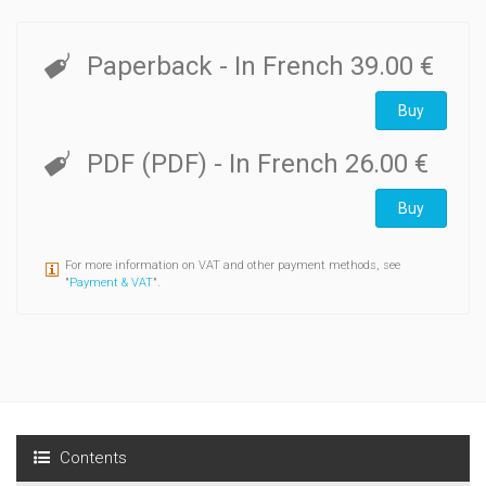
Paperback
- In French
39.00 €
Buy
PDF (PDF)
- In French
26.00 €
Buy
For more information on VAT and other payment methods, see
"
Payment & VAT
".
Contents