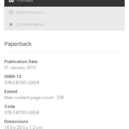
Formats
Specifications
Commentaries
Paperback
Publication Date
01 January 2013
ISBN-13
978-2-87551-035-8
Extent
Main content page count : 228
Code
978-2-87551-035-8
Dimensions
14.5 x 20.5 x 1.2 cm