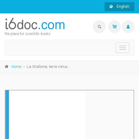
English
the place for scientific books
Toggle
navigati
Home
La Wallonie, terre romane