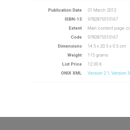
Publication Date
01 March 2012
ISBN-13
9782875510167
Extent
Main content page co
Code
9782875510167
Dimensions
14.5 x 20.5 x 0.5 cm
Weight
115 grams
List Price
12.00 €
ONIX XML
Version 2.1
,
Version 3