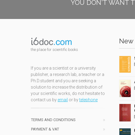
YOU DON'T WANT T
New 
the place for scientific books
If you are a scientist or a university
publisher, a research lab, a teacher or a
Ph.D.student and you are seeking a
solution to increase the distribution of
your scientific works, do not hesitate to
contact us by
email
or by
telephone
TERMS AND CONDITIONS
PAYMENT & VAT