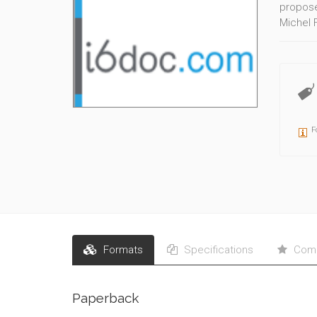
propose
Michel 
notre c
d’histoi
la Ville
F
Formats
Specifications
Comm
Paperback