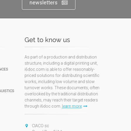
newsletters
Get to know us
As part of a production and distribution
structure, including a digital printing unit,
NCES
i6doc.com is able to offer reasonably-
priced solutions for distributing scientific
works, including low volume and slow
turnover works. These documents, often
GUISTICS
overlooked by the traditional distribution
channels, may reach their target readers
through i6doc.com.
learn more
N
CIACO sc