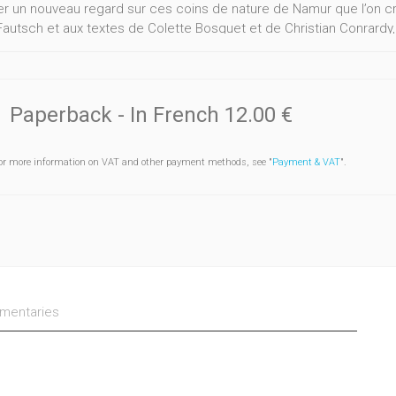
r un nouveau regard sur ces coins de nature de Namur que l’on cr
Fautsch et aux textes de Colette Bosquet et de Christian Conrardy,
arrière des Grands Malades révèlent encore quelques mystères et 
re sont d’abord, aujourd’hui, réserves de vie. Une initiative de l’É
 de Namur avec le soutien financier du SPW.
Paperback
- In French
12.00 €
or more information on VAT and other payment methods, see "
Payment & VAT
".
entaries