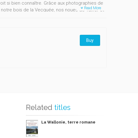
oit si bien connaître. Grâce aux photographies de
Read More
 notre bois de la Vecquée, nos noues de Tailfer et
stimulent notre imagination. Ces sites chargés
chevinat de l’environnement et des espaces verts de
Buy
Related
titles
La Wallonie, terre romane