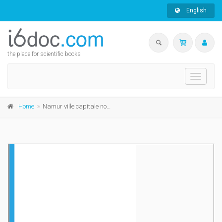
English
the place for scientific books
Toggle
navigati
Home
Namur ville capitale nouvelle édition