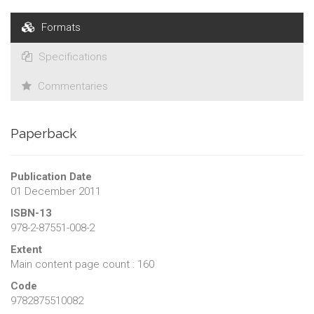
limitant pas aux seuls aspects patrimoniaux, mais en traitant
aussi de thèmes comme le cadre géographique, l'économie,
Formats
la culture, les loisirs et la dimension politique de la capitale de
la Wallonie.
Specifications
Commentaries
Paperback
Publication Date
01 December 2011
ISBN-13
978-2-87551-008-2
Extent
Main content page count : 160
Code
9782875510082