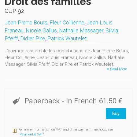
Droit des familles
CUP 92
Jean-Pierre Bours
,
Fleur Collienne
,
Jean-Louis
Franeau
,
Nicole Gallus
,
Nathalie Massager
,
Silvia
Pfeiff
,
Didier Pire
,
Patrick Wautelet
L’ouvrage rassemble les contributions de Jean-Pierre Bours,
Fleur Collienne, Jean-Louis Franeau, Nicole Gallus, Nathalie
Massager, Silvia Pfeiff, Didier Pire et Patrick Wautelet.
Read More
Il est banal de rappeler que le droit des familles est en
constante mutation. Celle-ci s’explique certainement par
l’évolution des familles au sein de la société. Un seul
exemple, mais il est emblématique : il y avait moins d’un
Paperback
- In French
61.50 €
divorce pour 10.000 habitants au XIXe siècle. Il y en avait un
pour 2.000 habitants en 1960, il y en avait deux pour 1.000 en
Buy
1990 et la barre des trois pour 1.000 a été dépassée en 2003.
Il y a eu 43.182 mariages en 2005 et 30.844 divorces ...
La présente législature est féconde en nouveautés et
For more information on VAT and other payment methods, see
"
Payment & VAT
".
plusieurs textes importants ont été adoptés par le Parlement.