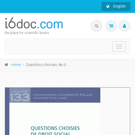
English
the place for scientific books
Toggle
navigati
Home
Questions choisies de droit social