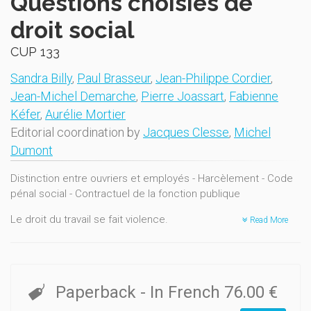
Questions choisies de
droit social
CUP 133
Sandra Billy
,
Paul Brasseur
,
Jean-Philippe Cordier
,
Jean-Michel Demarche
,
Pierre Joassart
,
Fabienne
Kéfer
,
Aurélie Mortier
Editorial coordination by
Jacques Clesse
,
Michel
Dumont
Distinction entre ouvriers et employés - Harcèlement - Code
pénal social - Contractuel de la fonction publique
Le droit du travail se fait violence.
Read More
Il doit évoluer sous la pression conjointe de la crise (loi du 12
avril 2011) et de la Cour constitutionnelle (arrêt n°125/2011 du
7 juillet 2011) vers une harmonisation des statuts des ouvriers
Paperback
- In French
76.00 €
et des employés.