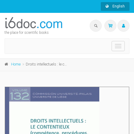
English
the place for scientific books
Toggle
navigati
Home
Droits intellectuels : le contencieux (compétence, procédures, sanctions)