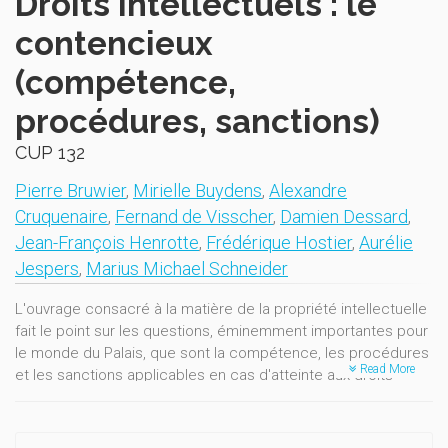
Droits intellectuels : le
contencieux
(compétence,
procédures, sanctions)
CUP 132
Pierre Bruwier
,
Mirielle Buydens
,
Alexandre
Cruquenaire
,
Fernand de Visscher
,
Damien Dessard
,
Jean-François Henrotte
,
Frédérique Hostier
,
Aurélie
Jespers
,
Marius Michael Schneider
L'ouvrage consacré à la matière de la propriété intellectuelle
fait le point sur les questions, éminemment importantes pour
le monde du Palais, que sont la compétence, les procédures
Read More
et les sanctions applicables en cas d'atteinte aux droits
concernés (droits d’auteur et droits voisins, bases de
données, brevets, droits de marque, appellations d’origine et
noms commerciaux, dessins et modèles, etc.).