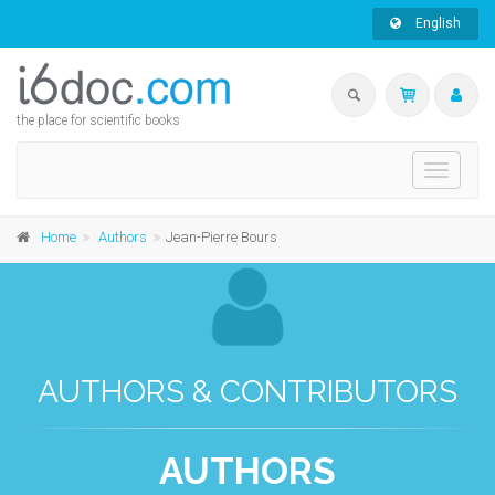
English
the place for scientific books
Toggle
navigati
Home
Authors
Jean-Pierre Bours
AUTHORS & CONTRIBUTORS
AUTHORS