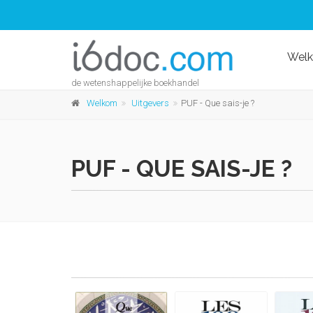
Wel
de wetenshappelijke boekhandel
Welkom
Uitgevers
PUF - Que sais-je ?
PUF - QUE SAIS-JE ?