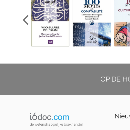
OP DE H
Nieuw
de wetenshappelijke boekhandel