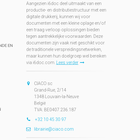
Aangezien i6doc deel uitmaakt van een
productie- en distributiestructuur met een
digitale drukkerij, kunnen wij voor
documenten met een kleine oplage en/of
een traag verloop oplossingen bieden
tegen aantrekkelijke voorwaarden. Deze
documenten zijn vaak niet geschikt voor
UNDE EN
de traditionele verspreidingsnetwerken,
maar kunnen hun doelgroep wel bereiken
via i6doc.com.
Lees verder
CIACO sc
Grand-Rue, 2/14
1348 Louvain-la-Neuve
België
N
TVA: BE0407.236.187
+32 10 45 30 97
librairie@ciaco.com