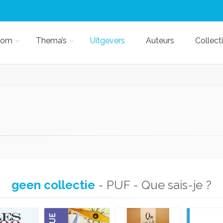
kom
Thema’s
Uitgevers
Auteurs
Collect
geen collectie
- PUF - Que sais-je ?