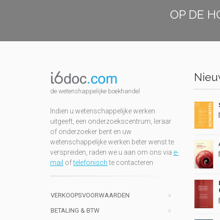
OP DE H
Nieuw
de wetenshappelijke boekhandel
Indien u wetenschappelijke werken
uitgeeft, een onderzoekscentrum, leraar
of onderzoeker bent en uw
wetenschappelijke werken beter wenst te
verspreiden, raden we u aan om ons via
e-
mail
of
telefonisch
te contacteren
VERKOOPSVOORWAARDEN
BETALING & BTW