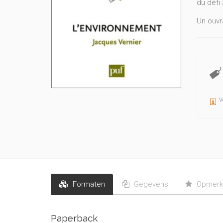
du défi 
Un ouvr
Jacques 
national
V
Formaten
Gegevens
Opmerk
Paperback