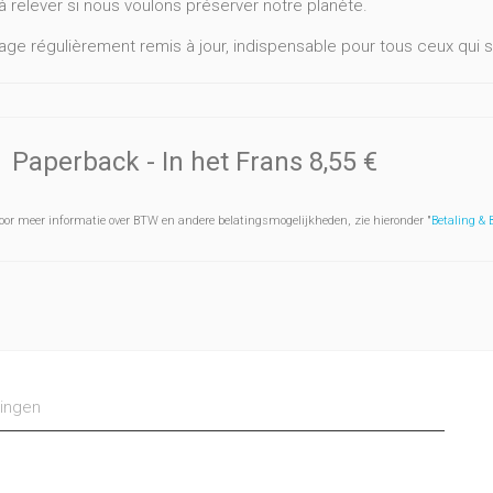
à relever si nous voulons préserver notre planète.
age régulièrement remis à jour, indispensable pour tous ceux qui 
Vernier, ancien président de l'Agence de l'environnement et de la m
 de l'environnement et des risques industriels.
Paperback
- In het Frans
8,55 €
oor meer informatie over BTW en andere belatingsmogelijkheden, zie hieronder "
Betaling &
ingen