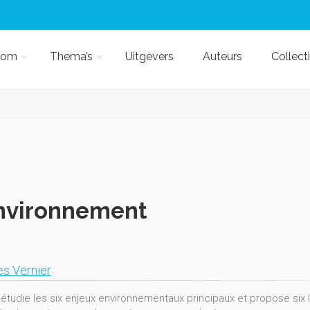
kom
Thema’s
Uitgevers
Auteurs
Collect
nvironnement
s Vernier
e étudie les six enjeux environnementaux principaux et propose six 