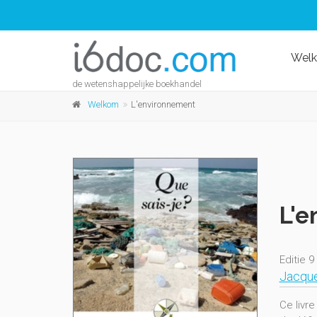
Wel
de wetenshappelijke boekhandel
Welkom
L'environnement
L'e
Editie 9
Jacque
Ce livr