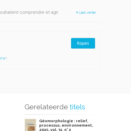
souhaitent comprendre et agir.
Lees verder
aîtrise de l'énergie, est président de l'Institut
Kopen
 BTW
".
Gerelateerde
titels
Géomorphologie : relief,
processus, environnement,
2025, vol. 31, n° 2