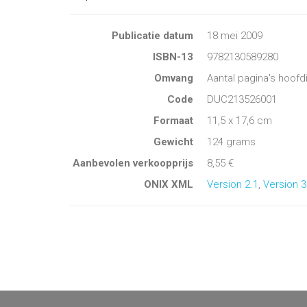
Publicatie datum
18 mei 2009
ISBN-13
9782130589280
Omvang
Aantal pagina's hoofd
Code
DUC213526001
Formaat
11,5 x 17,6 cm
Gewicht
124 grams
Aanbevolen verkoopprijs
8,55 €
ONIX XML
Version 2.1
,
Version 3