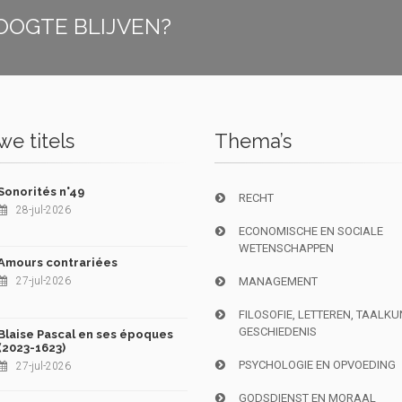
OOGTE BLIJVEN?
e titels
Thema’s
Sonorités n°49
RECHT
28-jul-2026
ECONOMISCHE EN SOCIALE
WETENSCHAPPEN
Amours contrariées
27-jul-2026
MANAGEMENT
FILOSOFIE, LETTEREN, TAALK
GESCHIEDENIS
Blaise Pascal en ses époques
(2023-1623)
PSYCHOLOGIE EN OPVOEDING
27-jul-2026
GODSDIENST EN MORAAL