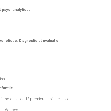
nt psychanalytique
ychotique. Diagnostic et évaluation
ins
nfantile
utisme dans les 18 premiers mois de la vie
es précoces