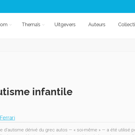
kom
Thema’s
Uitgevers
Auteurs
Collect
utisme infantile
Ferrari
e d'autisme dérivé du grec autos — « soi-même » — a été utilisé po