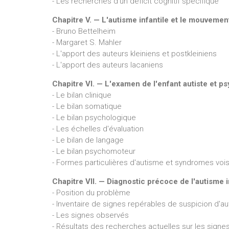
- Les recherches d'un déficit cognitif spécifique
Chapitre V. — L'autisme infantile et le mouveme
- Bruno Bettelheim
- Margaret S. Mahler
- L'apport des auteurs kleiniens et postkleiniens
- L'apport des auteurs lacaniens
Chapitre VI. — L'examen de l'enfant autiste et ps
- Le bilan clinique
- Le bilan somatique
- Le bilan psychologique
- Les échelles d'évaluation
- Le bilan de langage
- Le bilan psychomoteur
- Formes particulières d'autisme et syndromes vois
Chapitre VII. — Diagnostic précoce de l'autisme i
- Position du problème
- Inventaire de signes repérables de suspicion d'a
- Les signes observés
- Résultats des recherches actuelles sur les sign