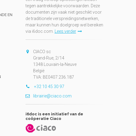
tegen aantrekkelijke voorwaarden. Deze
documenten zijn vaak niet geschikt voor
UNDE EN
de traditionele verspreidingsnetwerken,
maar kunnen hun doelgroep wel bereiken
via i6doc.com.
Lees verder
CIACO sc
Grand-Rue, 2/14
1348 Louvain-la-Neuve
België
N
TVA: BE0407.236.187
+32 10 45 30 97
librairie@ciaco.com
i6doc is een initiatief van de
coöperatie Ciaco