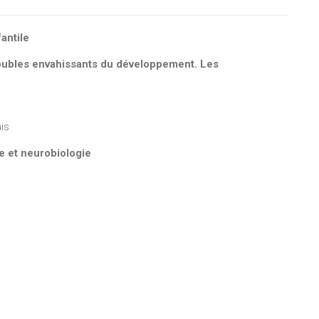
antile
Troubles envahissants du développement. Les
is
ue et neurobiologie