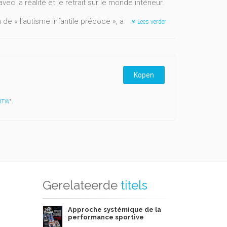
ec la réalité et le retrait sur le monde intérieur.
de « l'autisme infantile précoce », affection
Lees verder
e de contact d'avec la réalité et le repli sur soi.
on des théories, des pratiques, et des recherches la
 un panorama des différentes recherches sur les
catives et thérapeutiques des enfants et adultes
Kopen
nouveaux d'accueil et de soin.
 BTW
".
Gerelateerde
titels
Approche systémique de la
performance sportive