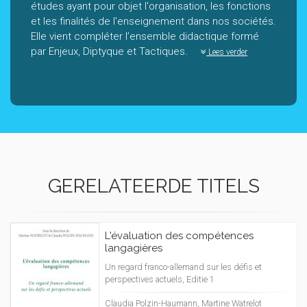
études ayant pour objet l'organisation, les fonctions
et les finalités de l'enseignement dans nos sociétés.
Elle vient compléter l’ensemble didactique formé
par Enjeux, Diptyque et Tactiques.
Lees verder
GERELATEERDE TITELS
L'évaluation des compétences
langagières
Un regard franco-allemand sur les défis et
perspectives actuels, Editie 1
Claudia Polzin-Haumann, Martine Watrelot