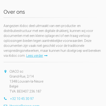
Over ons
Aangezien i6doc deel uitmaakt van een productie- en
distributiestructuur met een digitale drukkerij, kunnen wij voor
documenten met een kleine oplage en/of een traag verloop
oplossingen bieden tegen aantrekkelijke voorwaarden. Deze
documenten zijn vaak niet geschikt voor de traditionele
verspreidingsnetwerken, maar kunnen hun doelgroep wel bereiken
via i6doc.com.
Lees verder
CIACO sc
Grand-Rue, 2/14
1348 Louvain-la-Neuve
België
TVA: BE0407.236.187
+32 10 45 30 97