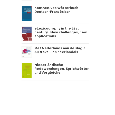
Kontrastives Wörterbuch
Deutsch-Französisch
eLexicography in the 21st
century : New challenges, new
applications
Met Nederlands aan de slag /
Au travail, en néerlandais
Niederländische
Redewendungen, Sprichwörter
und Vergleiche