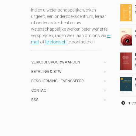
Indien u wetenschappelijke werken
uitgeeft, een onderzoekscentrum, leraar
of onderzoeker bent en uw
wetenschappelijke werken beter wenst te
verspreiden, raden we u aan om ons via
e-
mail
of
telefonisch
te contacteren
VERKOOPSVOORWAARDEN
BETALING & BTW
BESCHERMING LEVENSSFEER
CONTACT
RSS
meer 