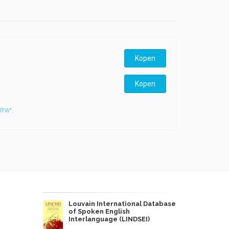
Kopen
Kopen
 BTW
".
Louvain International Database
of Spoken English
Interlanguage (LINDSEI)