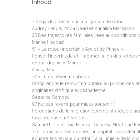
Inhoud
7 Regards croisés sur la migration de retour
Audrey Lenoël, Anda David et Annalisa Maitilasso
25 Des trajectoires familiales liées aux conditions
Marine Haddad
51 « Le retour incertain d'Aya et de Prince ».
Penser l’incertitude et l’intermédiation des retours 
départ depuis le Maroc
Anissa Maâ
77 « Tu es devenu toubab ».
Comprendre le retour temporaire au prisme des att
originaires d’Afrique subsaharienne
Césarine Sambou
97 Ne pas revenir pour mieux soutenir ?
Perceptions de la migration comme stratégie d’a
trois régions du Sénégal
Samuel Lietaer, Loïc Brüning, Coumba Ndoffene Fa
115 La maison des devises, un capital transnationa
équatoriens en vue du retour, à la lumière de la 