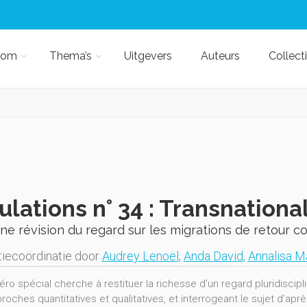
kom
Thema’s
Uitgevers
Auteurs
Collect
lations n° 34 : Transnational
ne révision du regard sur les migrations de retour 
iecoördinatie door
Audrey Lenoël
,
Anda David
,
Annalisa Ma
o spécial cherche à restituer la richesse d'un regard pluridisciplin
roches quantitatives et qualitatives, et interrogeant le sujet d’ap