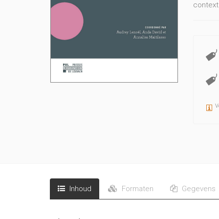
context
V
Inhoud
Formaten
Gegevens