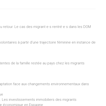
 du retour. Le cas des migrant·e·s rentré·e·s dans les DOM
volontaires à partir d’une trajectoire féminine en instance de
entes de la famille restée au pays chez les migrants
daptation face aux changements environnementaux dans
ye
l. Les investissements immobiliers des migrants
crise économique en Espagne