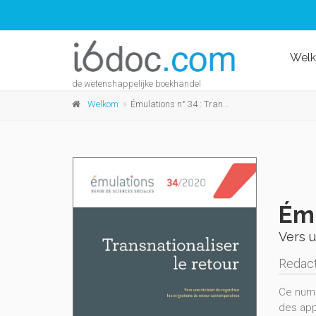
Wel
de wetenshappelijke boekhandel
Welkom
Émulations n° 34 : Transnationaliser le retour
Ému
Vers u
Redact
Ce numér
des app