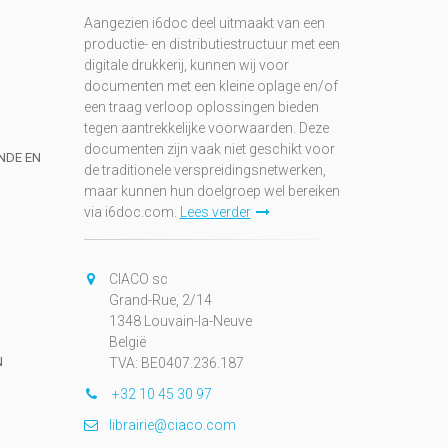
Aangezien i6doc deel uitmaakt van een
productie- en distributiestructuur met een
digitale drukkerij, kunnen wij voor
documenten met een kleine oplage en/of
een traag verloop oplossingen bieden
tegen aantrekkelijke voorwaarden. Deze
documenten zijn vaak niet geschikt voor
UNDE EN
de traditionele verspreidingsnetwerken,
maar kunnen hun doelgroep wel bereiken
via i6doc.com.
Lees verder
CIACO sc
Grand-Rue, 2/14
1348 Louvain-la-Neuve
België
N
TVA: BE0407.236.187
+32 10 45 30 97
librairie@ciaco.com