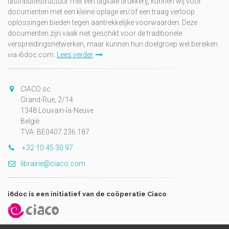
distributiestructuur met een digitale drukkerij, kunnen wij voor
documenten met een kleine oplage en/of een traag verloop
oplossingen bieden tegen aantrekkelijke voorwaarden. Deze
documenten zijn vaak niet geschikt voor de traditionele
verspreidingsnetwerken, maar kunnen hun doelgroep wel bereiken
via i6doc.com.
Lees verder
CIACO sc
Grand-Rue, 2/14
1348 Louvain-la-Neuve
België
TVA: BE0407.236.187
+32 10 45 30 97
librairie@ciaco.com
i6doc is een initiatief van de coöperatie Ciaco