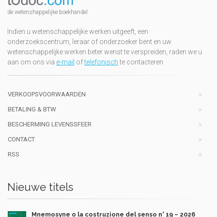
de wetenshappelijke boekhandel
Indien u wetenschappelijke werken uitgeeft, een
onderzoekscentrum, leraar of onderzoeker bent en uw
wetenschappelijke werken beter wenst te verspreiden, raden we u
aan om ons via
e-mail
of
telefonisch
te contacteren
VERKOOPSVOORWAARDEN
BETALING & BTW
BESCHERMING LEVENSSFEER
CONTACT
RSS
Nieuwe titels
Mnemosyne o la costruzione del senso n° 19 – 2026