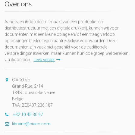
Over ons
Aangezien i6doc deel uitmaakt van een productie- en
distributiestructuur met een digitale drukkerij, kunnen wij voor
documenten met een kleine oplage en/of een traag verloop
oplossingen bieden tegen aantrekkelijke voorwaarden. Deze
documenten zijn vaak niet geschikt voor de traditionele
verspreidingsnetwerken, maar kunnen hun doelgroep wel bereiken
via i6doc.com.
Lees verder
CIACO sc
Grand-Rue, 2/14
1348 Louvain-la-Neuve
België
TVA: BE0407.236.187
+32 10 45 30 97
librairie@ciaco.com