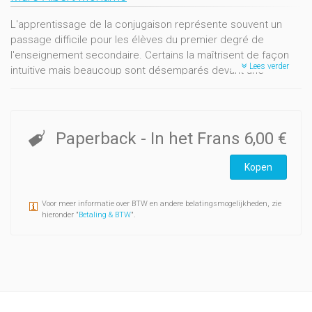
L'apprentissage de la conjugaison représente souvent un
passage difficile pour les élèves du premier degré de
l'enseignement secondaire. Certains la maîtrisent de façon
Lees verder
intuitive mais beaucoup sont désemparés devant une
mécanique dont ils ne perçoivent pas tous les rouages.
Pourtant, il existe des gestes et pratiques qui peuvent
répondre à ces difficultés.
Méthode et exercices simplifient largement l'apprentissage
Paperback
- In het Frans
6,00 €
de la conjugison, en utilisant les techiques d'imprégnation -
présentation "en mandalas" - et en construisant la forme
Kopen
verbale plutôt qu'en la restituant par un recours à une
mémorisation aléatoire.
Voor meer informatie over BTW en andere belatingsmogelijkheden, zie
hieronder "
Betaling & BTW
".