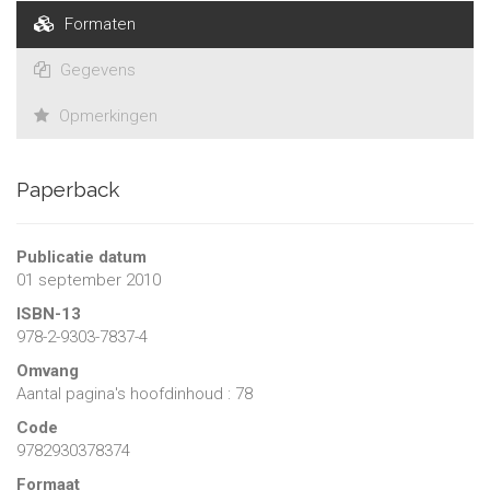
Formaten
Gegevens
Opmerkingen
Paperback
Publicatie datum
01 september 2010
ISBN-13
978-2-9303-7837-4
Omvang
Aantal pagina's hoofdinhoud : 78
Code
9782930378374
Formaat