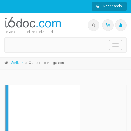
Nederlands
de wetenshappelijke boekhandel
Toggle
navigati
Welkom
Outils de conjugaison