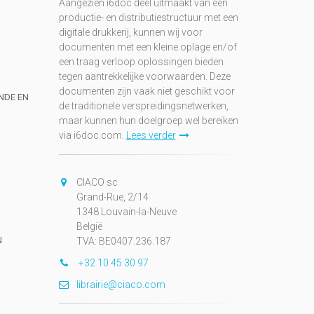
Aangezien i6doc deel uitmaakt van een
productie- en distributiestructuur met een
digitale drukkerij, kunnen wij voor
documenten met een kleine oplage en/of
een traag verloop oplossingen bieden
tegen aantrekkelijke voorwaarden. Deze
documenten zijn vaak niet geschikt voor
UNDE EN
de traditionele verspreidingsnetwerken,
maar kunnen hun doelgroep wel bereiken
via i6doc.com.
Lees verder
CIACO sc
Grand-Rue, 2/14
1348 Louvain-la-Neuve
België
N
TVA: BE0407.236.187
+32 10 45 30 97
librairie@ciaco.com