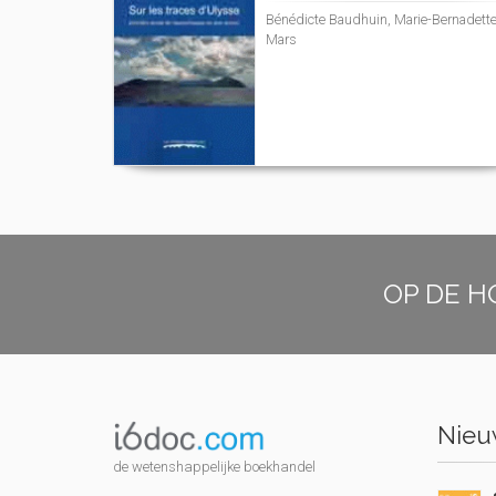
Bénédicte Baudhuin, Marie-Bernadett
Mars
OP DE H
Nieuw
de wetenshappelijke boekhandel