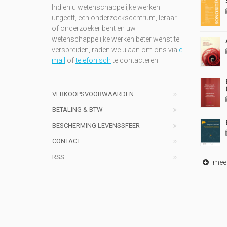
Indien u wetenschappelijke werken
uitgeeft, een onderzoekscentrum, leraar
of onderzoeker bent en uw
wetenschappelijke werken beter wenst te
verspreiden, raden we u aan om ons via
e-
mail
of
telefonisch
te contacteren
VERKOOPSVOORWAARDEN
BETALING & BTW
BESCHERMING LEVENSSFEER
CONTACT
RSS
meer 