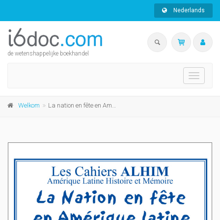
Nederlands
de wetenshappelijke boekhandel
Toggle
navigati
Welkom
La nation en fête en Amerique latine (XIX-XXIe siècles)