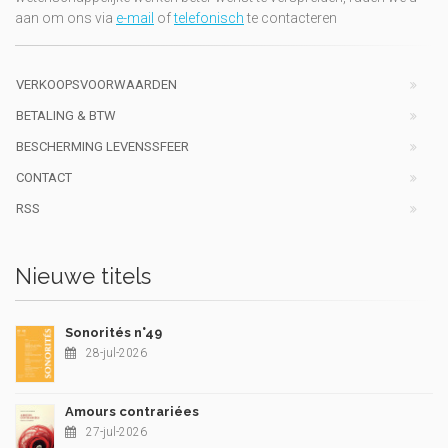
aan om ons via
e-mail
of
telefonisch
te contacteren
VERKOOPSVOORWAARDEN
BETALING & BTW
BESCHERMING LEVENSSFEER
CONTACT
RSS
Nieuwe titels
Sonorités n°49
28-jul-2026
Amours contrariées
27-jul-2026