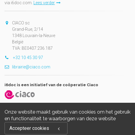
via i6doc.com.
Lees verder
CIACO sc
Grand-Rue, 2/14
1348 Louvain-la-Neuve
België
TVA: BE0407.236.187
+32 10 45 30 97
librairie@ciaco.com
i6doc is een initiatief van de coöperatie Ciaco
Onze website maakt gebruik van cookies om het gebruik
en functionaliteit te waarborgen van deze website
Copyright © 2026, i6doc. Powered by
GiantChair
. All Rights
Accepteer cookies
Reserved