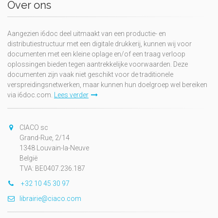
Over ons
Aangezien i6doc deel uitmaakt van een productie- en
distributiestructuur met een digitale drukkerij, kunnen wij voor
documenten met een kleine oplage en/of een traag verloop
oplossingen bieden tegen aantrekkelijke voorwaarden. Deze
documenten zijn vaak niet geschikt voor de traditionele
verspreidingsnetwerken, maar kunnen hun doelgroep wel bereiken
via i6doc.com.
Lees verder
CIACO sc
Grand-Rue, 2/14
1348 Louvain-la-Neuve
België
TVA: BE0407.236.187
+32 10 45 30 97
librairie@ciaco.com