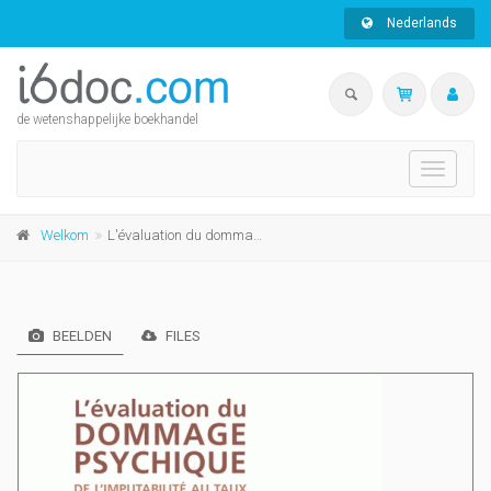
Nederlands
de wetenshappelijke boekhandel
Toggle
navigati
Welkom
L'évaluation du dommage psychique
BEELDEN
FILES