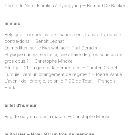
Corée du Nord. Floralies à Pyongyang — Bernard De Backer
le mois
Belgique. Loi spéciale de financement, transferts, dons et
contre-dons — Benoît Lechat
En méditant sur le Nieuwsblad — Paul Géradin
Physique nucléaire « Iter », une affaire de gros sous ou de
gros cous ? — Christophe Mincke
Stuttgart 21 : la gare et la démocratie — Carsten Gräbel
Turquie : vers un changement de régime ? — Pierre Vanrie
L'avenir de l'énergie, selon le P-DG de Total — François
Houtart
billet d'humeur
Brigitte ça y en a boula matari ! — Christophe Mincke
le dossier – Hiver 60 : un trou de mémoire