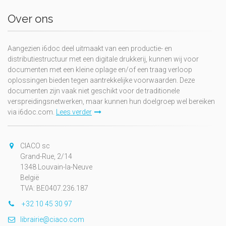
Over ons
Aangezien i6doc deel uitmaakt van een productie- en
distributiestructuur met een digitale drukkerij, kunnen wij voor
documenten met een kleine oplage en/of een traag verloop
oplossingen bieden tegen aantrekkelijke voorwaarden. Deze
documenten zijn vaak niet geschikt voor de traditionele
verspreidingsnetwerken, maar kunnen hun doelgroep wel bereiken
via i6doc.com.
Lees verder
CIACO sc
Grand-Rue, 2/14
1348 Louvain-la-Neuve
België
TVA: BE0407.236.187
+32 10 45 30 97
librairie@ciaco.com