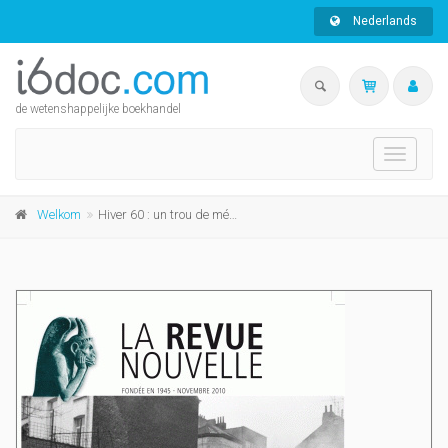
Nederlands
de wetenshappelijke boekhandel
Toggle
navigati
Welkom
Hiver 60 : un trou de mémoire