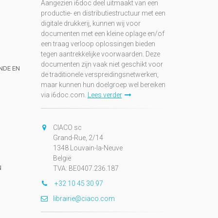
Aangezien i6doc deel uitmaakt van een
productie- en distributiestructuur met een
digitale drukkerij, kunnen wij voor
documenten met een kleine oplage en/of
een traag verloop oplossingen bieden
tegen aantrekkelijke voorwaarden. Deze
documenten zijn vaak niet geschikt voor
UNDE EN
de traditionele verspreidingsnetwerken,
maar kunnen hun doelgroep wel bereiken
via i6doc.com.
Lees verder
CIACO sc
Grand-Rue, 2/14
1348 Louvain-la-Neuve
België
N
TVA: BE0407.236.187
+32 10 45 30 97
librairie@ciaco.com