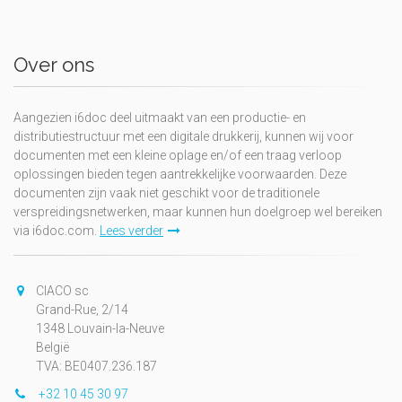
Over ons
Aangezien i6doc deel uitmaakt van een productie- en
distributiestructuur met een digitale drukkerij, kunnen wij voor
documenten met een kleine oplage en/of een traag verloop
oplossingen bieden tegen aantrekkelijke voorwaarden. Deze
documenten zijn vaak niet geschikt voor de traditionele
verspreidingsnetwerken, maar kunnen hun doelgroep wel bereiken
via i6doc.com.
Lees verder
CIACO sc
Grand-Rue, 2/14
1348 Louvain-la-Neuve
België
TVA: BE0407.236.187
+32 10 45 30 97