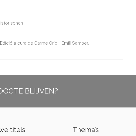
istorischen
. Edició a cura de Carme Oriol i Emili Samper.
OOGTE BLIJVEN?
e titels
Thema’s