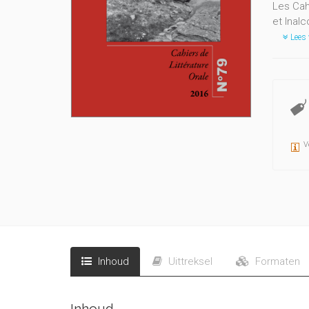
Les Cah
et Inal
Lees 
V
Inhoud
Uittreksel
Formaten
Inhoud