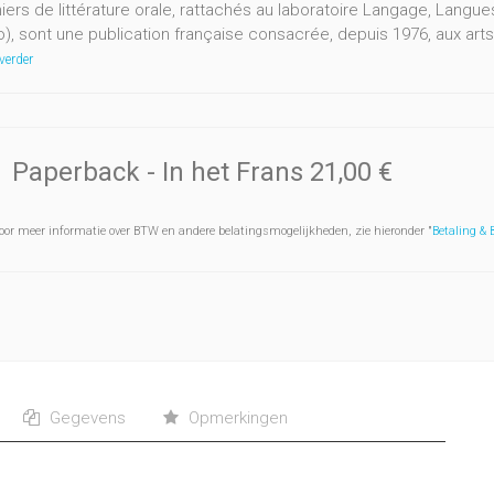
iers de littérature orale, rattachés au laboratoire Langage, Langu
co), sont une publication française consacrée, depuis 1976, aux art
verder
Paperback
- In het Frans
21,00 €
oor meer informatie over BTW en andere belatingsmogelijkheden, zie hieronder "
Betaling &
Gegevens
Opmerkingen