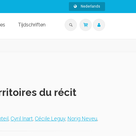
Nederlands
ies
Tijdschriften
rritoires du récit
teil
,
Cyril Inart
,
Cécile Leguy
,
Norig Neveu
,