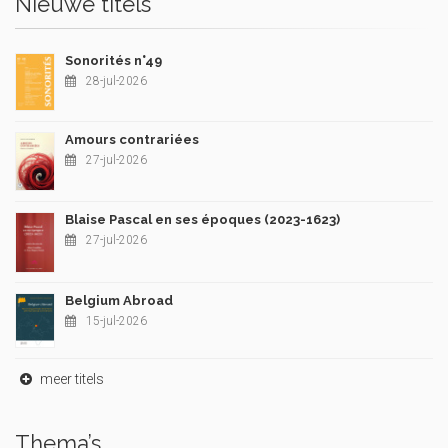
Nieuwe titels
Sonorités n°49
28-jul-2026
Amours contrariées
27-jul-2026
Blaise Pascal en ses époques (2023-1623)
27-jul-2026
Belgium Abroad
15-jul-2026
meer titels
Thema’s