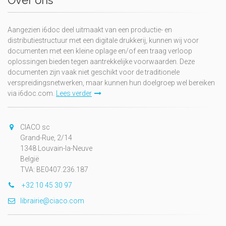
Over ons
Aangezien i6doc deel uitmaakt van een productie- en
distributiestructuur met een digitale drukkerij, kunnen wij voor
documenten met een kleine oplage en/of een traag verloop
oplossingen bieden tegen aantrekkelijke voorwaarden. Deze
documenten zijn vaak niet geschikt voor de traditionele
verspreidingsnetwerken, maar kunnen hun doelgroep wel bereiken
via i6doc.com.
Lees verder
CIACO sc
Grand-Rue, 2/14
1348 Louvain-la-Neuve
België
TVA: BE0407.236.187
+32 10 45 30 97
librairie@ciaco.com