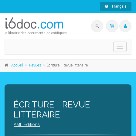
Français
la librairie des documents scientifiques
Toggle
navigati
Accueil
Revues
Écriture - Revue littéraire
ÉCRITURE - REVUE
LITTÉRAIRE
AML Éditions