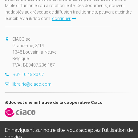
faible diffusion et/ou à rotation lente. Ces documents, souvent
inadaptés aux réseaux de diffusion traditionnels, peuvent atteindre
leur cible via i6doc.com.
continuer
CIACO sc
Grand-Rue, 2/14
1348 Louvain-la-Neuve
Belgique
TVA : BE0407.236.187
+32 10 45 30 97
librairie@ciaco.com
i6doc est une initiative de la coopérative Ciaco
En naviguant sur notre site, vous acceptez l'utilisation de
cookies.