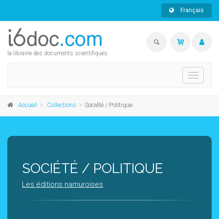
Français
la librairie des documents scientifiques
Toggle
navigati
Accueil
Collections
Société / Politique
SOCIÉTÉ / POLITIQUE
Les éditions namuroises