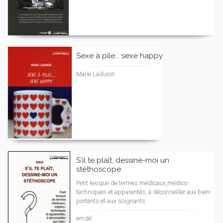
Sexe à pile... sexe happy
Marie Laduron
S'il te plaît, dessine-moi un
stéthoscope
Petit lexique de termes médicaux,médico-
techniques et apparentés, à déconseiller aux bien-
portants et aux soignants
emdé