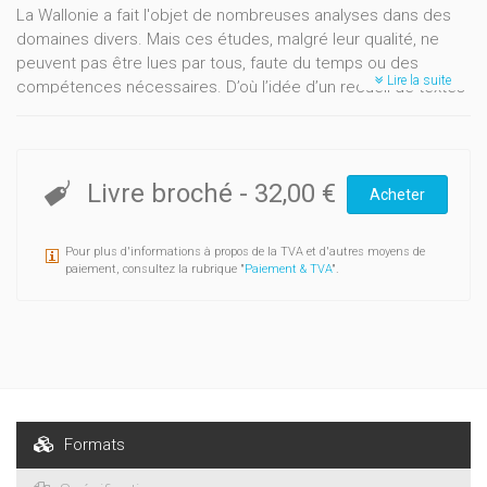
La Wallonie a fait l'objet de nombreuses analyses dans des
domaines divers. Mais ces études, malgré leur qualité, ne
peuvent pas être lues par tous, faute du temps ou des
Lire la suite
compétences nécessaires. D’où l’idée d’un recueil de textes
qui a pour ambition d’offrir à un large public une vue globale,
synthétique et critique de notre société. L’état de la Wallonie
permet au lecteur de se faire une idée générale de son
fonctionnement et des grands défis auxquels elle doit faire
Livre broché
-
32,00 €
Acheter
face. Chaque contribution est complétée par une
bibliographie succincte. Les trente-six chapitres de l’ouvrage
Pour plus d'informations à propos de la TVA et d'autres moyens de
sont organisés autour de sept thématiques générales : 1.
paiement, consultez la rubrique "
Paiement & TVA
".
Modes de vie - 2. Cadre de vie - 3. Mortalité, morbidité et
soins de santé - 4. Enseignement, médias et langues - 5.
Économie - 6. Société - 7. État et politique.
Formats