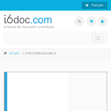
Français
la librairie des documents scientifiques
Toggle
navigati
Accueil
L'irrésistible poussée de l'Ailleurs