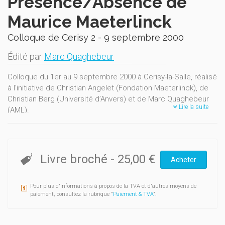
Présence/Absence de
Maurice Maeterlinck
Colloque de Cerisy 2 - 9 septembre 2000
Édité par
Marc Quaghebeur
Colloque du 1er au 9 septembre 2000 à Cerisy-la-Salle, réalisé
à l'initiative de Christian Angelet (Fondation Maeterlinck), de
Christian Berg (Université d’Anvers) et de Marc Quaghebeur
Lire la suite
(AML).
De nombreuses approches nouvelles sur l’ensemble du
corpus. Contient en outre un inédit de Cyriel Buysse, En auto
avec les Maeterlinck (traduction française d’Adrienne
Fontainas) et un témoignage de Pierre Debauche.
Livre broché
-
25,00 €
Acheter
Pour plus d'informations à propos de la TVA et d'autres moyens de
paiement, consultez la rubrique "
Paiement & TVA
".