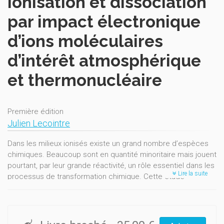
Ionisation et dissociation
par impact électronique
d’ions moléculaires
d’intérêt atmosphérique
et thermonucléaire
Première édition
Julien Lecointre
Dans les milieux ionisés existe un grand nombre d’espèces
chimiques. Beaucoup sont en quantité minoritaire mais jouent
pourtant, par leur grande réactivité, un rôle essentiel dans les
Lire la suite
processus de transformation chimique. Cette étude
s’intéresse à la structure et à la dynamique des ions
moléculaires, ainsi qu’aux collisions réactives pour des
systèmes intervenant dans les atmosphères planétaires et
dans le milieu interstellaire, comme les réactions mettant en