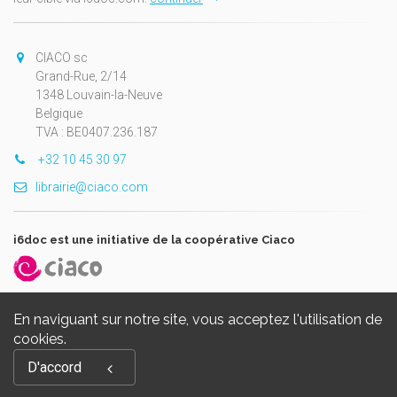
CIACO sc
Grand-Rue, 2/14
1348 Louvain-la-Neuve
Belgique
TVA : BE0407.236.187
+32 10 45 30 97
librairie@ciaco.com
i6doc est une initiative de la coopérative Ciaco
En naviguant sur notre site, vous acceptez l'utilisation de
cookies.
Copyright © 2026, i6doc. Powered by
GiantChair
. All Rights
D'accord
Reserved