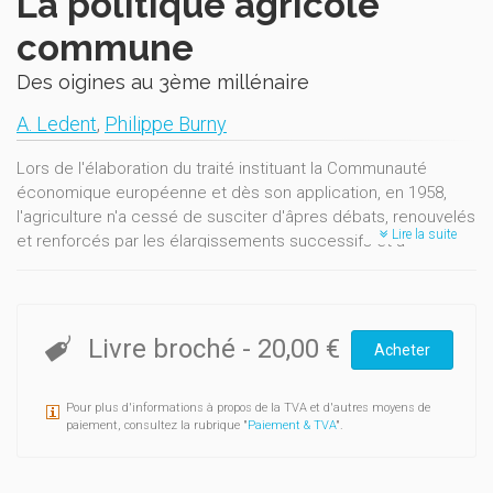
La politique agricole
commune
Des oigines au 3ème millénaire
A. Ledent
,
Philippe Burny
Lors de l'élaboration du traité instituant la Communauté
économique européenne et dès son application, en 1958,
l'agriculture n'a cessé de susciter d'âpres débats, renouvelés
Lire la suite
et renforcés par les élargissements successifs et à
l'occasion des négociations commerciales multilatérales.
Cependant, la politique agricole commune est restée
longtemps la seule construction élaborée par les Etats
membres et l'agriculture est toujours une activité importante
Livre broché
-
20,00 €
Acheter
dans l'Union européenne. Outre son rôle nourricier, elle
participe intensément au commerce international et
Pour plus d'informations à propos de la TVA et d'autres moyens de
compose le fondement de nombre d'industries d'amont et
paiement, consultez la rubrique "
Paiement & TVA
".
d'aval (agro-industries). Elle est aussi un facteur essentiel du
développement rural, de l'aménagement des territoires, de la
préservation et de la réhabilitation des paysages qu'elle a