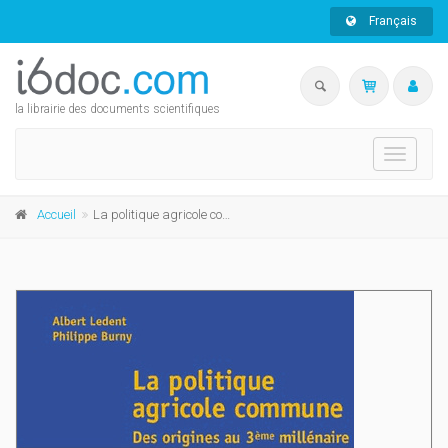
Français
la librairie des documents scientifiques
Toggle
navigati
Accueil
La politique agricole commune