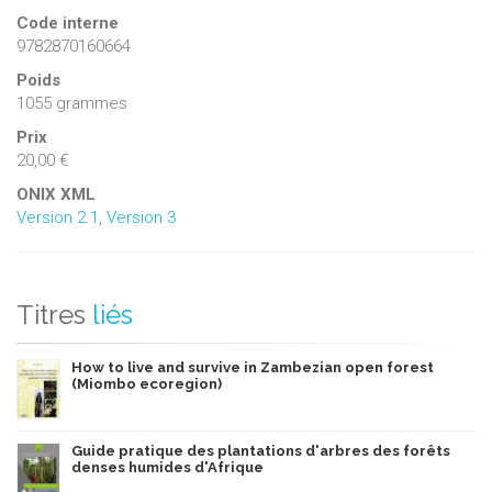
conférence à la même faculté et attaché au cabinet du
Code interne
Ministre Wallon de l'agriculture et de la ruralité.
9782870160664
Poids
1055 grammes
Prix
20,00 €
ONIX XML
Version 2.1
,
Version 3
Titres
liés
How to live and survive in Zambezian open forest
(Miombo ecoregion)
Guide pratique des plantations d'arbres des forêts
denses humides d'Afrique