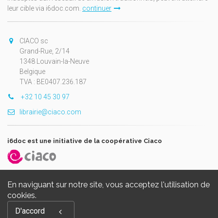
leur cible via i6doc.com.
continuer
CIACO sc
Grand-Rue, 2/14
1348 Louvain-la-Neuve
Belgique
TVA : BE0407.236.187
+32 10 45 30 97
librairie@ciaco.com
i6doc est une initiative de la coopérative Ciaco
En naviguant sur notre site, vous acceptez l'utilisation de
cookies.
Copyright © 2026, i6doc. Powered by
GiantChair
. All Rights
D'accord
Reserved