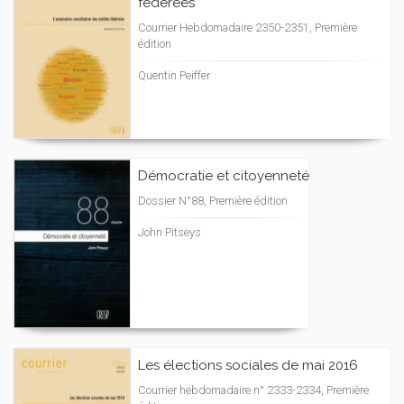
fédérées
Courrier Hebdomadaire 2350-2351, Première
édition
Quentin Peiffer
Démocratie et citoyenneté
Dossier N°88, Première édition
John Pitseys
Les élections sociales de mai 2016
Courrier hebdomadaire n° 2333-2334, Première